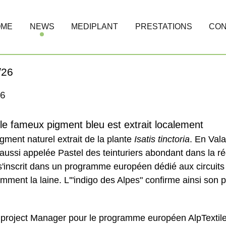
OME
NEWS
MEDIPLANT
PRESTATIONS
CON
/26
26
 le fameux pigment bleu est extrait localement
igment naturel extrait de la plante
Isatis tinctoria
. En Vala
 aussi appelée Pastel des teinturiers abondant dans la r
l sʹinscrit dans un programme européen dédié aux circuits 
amment la laine. Lʹ"indigo des Alpes" confirme ainsi son p
project Manager pour le programme européen AlpTextiles,